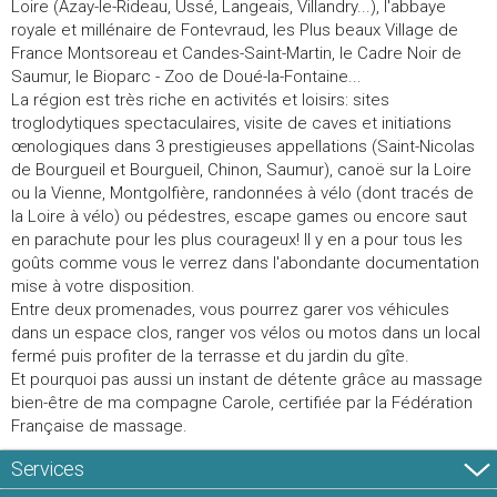
Loire (Azay-le-Rideau, Ussé, Langeais, Villandry...), l'abbaye
royale et millénaire de Fontevraud, les Plus beaux Village de
France Montsoreau et Candes-Saint-Martin, le Cadre Noir de
Saumur, le Bioparc - Zoo de Doué-la-Fontaine...
La région est très riche en activités et loisirs: sites
troglodytiques spectaculaires, visite de caves et initiations
œnologiques dans 3 prestigieuses appellations (Saint-Nicolas
de Bourgueil et Bourgueil, Chinon, Saumur), canoë sur la Loire
ou la Vienne, Montgolfière, randonnées à vélo (dont tracés de
la Loire à vélo) ou pédestres, escape games ou encore saut
en parachute pour les plus courageux! Il y en a pour tous les
goûts comme vous le verrez dans l'abondante documentation
mise à votre disposition.
Entre deux promenades, vous pourrez garer vos véhicules
dans un espace clos, ranger vos vélos ou motos dans un local
fermé puis profiter de la terrasse et du jardin du gîte.
Et pourquoi pas aussi un instant de détente grâce au massage
bien-être de ma compagne Carole, certifiée par la Fédération
Française de massage.
Services