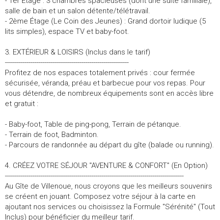
- 1er Étage : 3 chambres spacieuses (dont une suite familiale),
salle de bain et un salon détente/télétravail.
- 2ème Étage (Le Coin des Jeunes) : Grand dortoir ludique (5
lits simples), espace TV et baby-foot.
3. EXTÉRIEUR & LOISIRS (Inclus dans le tarif)
---------------------------------------------------------------
Profitez de nos espaces totalement privés : cour fermée
sécurisée, véranda, préau et barbecue pour vos repas. Pour
vous détendre, de nombreux équipements sont en accès libre
et gratuit :
- Baby-foot, Table de ping-pong, Terrain de pétanque.
- Terrain de foot, Badminton.
- Parcours de randonnée au départ du gîte (balade ou running).
4. CRÉEZ VOTRE SÉJOUR "AVENTURE & CONFORT" (En Option)
-------------------------------------------------------------------------------------------
Au Gîte de Villenoue, nous croyons que les meilleurs souvenirs
se créent en jouant. Composez votre séjour à la carte en
ajoutant nos services ou choisissez la Formule "Sérénité" (Tout
Inclus) pour bénéficier du meilleur tarif.